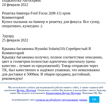
Подкапотка Автосервис
24 февраля 2022
Решетка бампера Ford Focus 2(08-11) хром
Комментарий
Купил пыльник на бампер и решетку для фокуса. Все супер,
оперативно, культурно :)
Эдуард
25 февраля 2022
Крышка багажника Hyundai Solaris(10) Серебристый R
Комментарий
Крышку багажника получил, полное соответствие описанию,
цвет и геометрия полностью идентична оригиналу (цена-
качество - лучшее из предложений). Товар отправлен через
ТК, был качественно и надёжно упакован, что немаловажно
для доставки в 5000км. В общем продавец достойный,
рекомендую!
Мы используем cookies для нормальной работы нашего сайта, а также сервисы веб-
Игорь не автодилер
аналитики
Яндекс. Метрика
.
Отключить cookies Вы можете в настройках своего браузер
28 февраля 2022
также Вы можете использовать
Блокировщик Яндекс Метрики
.
Нажимая ОК, Вы
OK
подтверждаете свое
согласие на обработку персональных данных
.
Бампер Chevrolet lacetti универсал задний Poly Sil
Комментарий