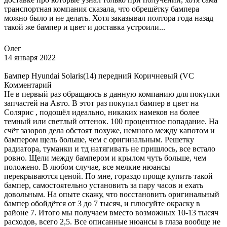
транспортная компания сказала, что обрешётку бампера
можно было и не делать. Хотя заказывал полтора года назад
такой же бампер и цвет и доставка устроили...
Олег
14 января 2022
Бампер Hyundai Solaris(14) передний Коричневый (VC
Комментарий
Не в первый раз обращаюсь в данную компанию для покупки
запчастей на Авто. В этот раз покупал бампер в цвет на
Солярис , подошёл идеально, никаких намеков на более
темный или светлый оттенок. 100 процентное попадание. На
счёт зазоров дела обстоят похуже, немного между капотом и
бампером щель больше, чем с оригинальным. Решетку
радиатора, туманки и тд натягивать не пришлось, все встало
ровно. Щели между бампером и крылом чуть больше, чем
положено. В любом случае, все мелкие нюансы
перекрываются ценой. По мне, гораздо проще купить такой
бампер, самостоятельно установить за пару часов и ехать
довольным. На опыте скажу, что восстановить оригинальный
бампер обойдётся от 3 до 7 тысяч, и плюсуйте окраску в
районе 7. Итого мы получаем вместо возможных 10-13 тысяч
расходов, всего 2,5. Все описанные нюансы в глаза вообще не