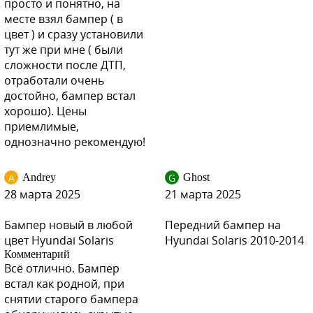
просто и понятно, на
месте взял бампер ( в
цвет ) и сразу установили
тут же при мне ( были
PGU - WHITE CRYSTAL (СОЛИД) (Белый)
сложности после ДТП,
отработали очень
достойно, бампер встал
хорошо). Цены
приемлимые,
PGU - WHITE CRYSTAL (СОЛИД) (Белый)
однозначно рекомендую!
A
G
Andrey
Ghost
28 марта 2025
21 марта 2025
VEA - SILVER BLUE, ICE SILVER
Бампер новый в любой
Передний бампер на
цвет Hyundai Solaris
Hyundai Solaris 2010-2014
Комментарий
Всё отлично. Бампер
VEA - SILVER BLUE, ICE SILVER
встал как родной, при
снятии старого бампера