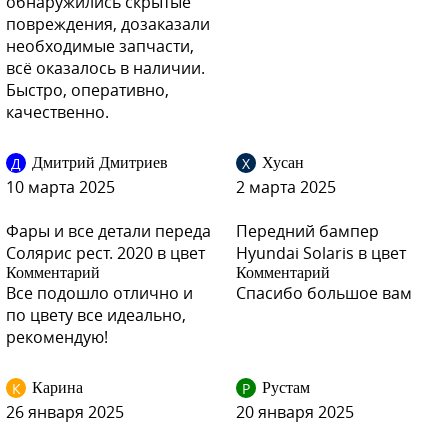
обнаружились скрытые
повреждения, дозаказали
необходимые запчасти,
VEA - SILVER BLUE, ICE SILVER
всё оказалось в наличии.
Быстро, оперативно,
качественно.
VEA - SILVER BLUE, ICE SILVER
Д
Х
Дмитрий Дмитриев
Хусан
10 марта 2025
2 марта 2025
Фары и все детали переда
Передний бампер
UBS - STONE BEIGE
Солярис рест. 2020 в цвет
Hyundai Solaris в цвет
Комментарий
Комментарий
Все подошло отлично и
Спасибо большое вам
по цвету все идеально,
рекомендую!
UBS - STONE BEIGE
К
Р
Карина
Рустам
26 января 2025
20 января 2025