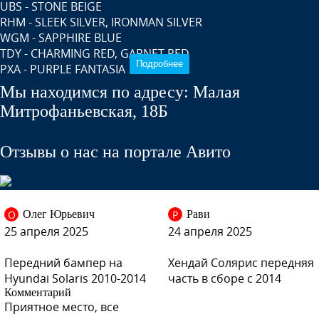
UBS - STONE BEIGE
RHM - SLEEK SILVER, IRONMAN SILVER
WGM - SAPPHIRE BLUE
TDY - CHARMING RED, GARNET RED
Подробнее
PXA - PURPLE FANTASIA
SAE - CARBON GREY, CYCLONE GRAY
Мы находимся по адресу: Малая
MZH - PHANTOM BLACK, ULTRA BLACK PEARL, 팬텀블랙
Митрофаньевская, 18Б
R9A - VITAMIN C
VC5 - COFFEE BEAN
ZD6 - DAZZLING BLUE, PACIFIC BLUE
Отзывы о нас на портале Авито
M2B - MYSTIC BEIGE
О
Р
Олег Юрьевич
Рави
25 апреля 2025
24 апреля 2025
PGU - WHITE CRYSTAL (СОЛИД) (Белый)
Передний бампер на
Хендай Солярис передняя
Hyundai Solaris 2010-2014
часть в сборе с 2014
Комментарий
Приятное место, все
PGU - WHITE CRYSTAL (СОЛИД) (Белый)