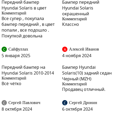
UBS - STONE BEIGE
Передний бампер
Бампер передний
Hyundai Solaris в цвет
Hyundai Solaris
Комментарий
окрашенный
Все супер , покупала
Комментарий
бампер передний , в цвет
Классно
UBS - STONE BEIGE
попали , все подошло .
Покупкой довольна
С
А
Сайфуллах
Алексей Иванов
5 января 2025
4 ноября 2024
RHM - SLEEK SILVER, IRONMAN SILVER
Передний бампер на
Бампер Hyundai
Hyundai Solaris 2010-2014
Solaris(10) задний седан
Комментарий
Черный (MZH)
RHM - SLEEK SILVER, IRONMAN SILVER
Всё чётко
Комментарий
Продавец отличный.
С
С
Сергей Павлович
Сергей Дронин
8 октября 2024
6 октября 2024
RHM - SLEEK SILVER, IRONMAN SILVER