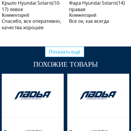
Крыло Hyundai Solaris(10-
Фара Hyundai Solaris(14)
17) левое
правая
Комментарий
Комментарий
RHM - SLEEK SILVER, IRONMAN SILVER
Спасибо, все оперативно,
Все ок, как всегда
качества хорошее
WGM - SAPPHIRE BLUE
Показать ещё
ПОХОЖИЕ ТОВАРЫ
WGM - SAPPHIRE BLUE
WGM - SAPPHIRE BLUE