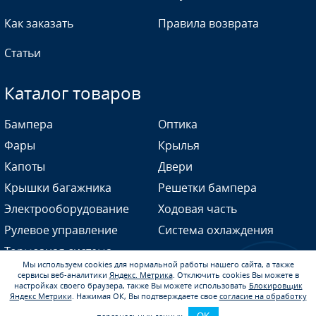
Как заказать
Правила возврата
Статьи
PXA - PURPLE FANTASIA
Каталог товаров
Бампера
Оптика
PXA - PURPLE FANTASIA
Фары
Крылья
Капоты
Двери
Крышки багажника
Решетки бампера
PXA - PURPLE FANTASIA
Электрооборудование
Ходовая часть
Рулевое управление
Система охлаждения
Тормозная система
Мы используем cookies для нормальной работы нашего сайта, а также
сервисы веб-аналитики
Яндекс. Метрика
.
Отключить cookies Вы можете в
PXA - PURPLE FANTASIA
настройках своего браузера, также Вы можете использовать
Блокировщик
Яндекс Метрики
.
Нажимая ОК, Вы подтверждаете свое
согласие на обработку