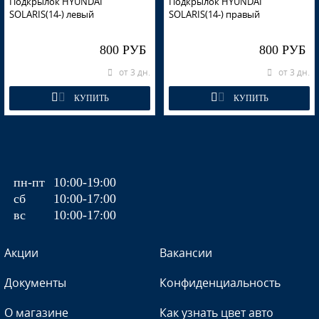
Подкрылок HYUNDAI
Подкрылок HYUNDAI
SOLARIS(14-) левый
SOLARIS(14-) правый
WGM - SAPPHIRE BLUE
800 РУБ
800 РУБ
от 3 дн.
от 3 дн.
TDY - CHARMING RED, GARNET RED
КУПИТЬ
КУПИТЬ
TDY - CHARMING RED, GARNET RED
пн-пт
10:00-19:00
сб
10:00-17:00
вс
10:00-17:00
TDY - CHARMING RED, GARNET RED
Акции
Вакансии
Документы
Конфиденциальность
TDY - CHARMING RED, GARNET RED
О магазине
Как узнать цвет авто