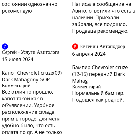
GOZ - Daydream Beige
состоянии однозначно
Написала сообщение на
рекомендую
Авито, ответили что есть в
GQK - Smokey Grey
наличии. Приехали
забрали, все подошло.
Продавца рекомендую.
GAR, 22C - Carbon Flash
С
Е
Евгений Автоподбор
Сергей - Услуги Авитолога
6 апреля 2024
15 июля 2024
Бампер Chevrolet cruze
Капот Chevrolet cruze(09)
GAR, 22C - Carbon Flash
(12-15) передний Dark
Dark Mahagony GOP
Mahag
Комментарий
Комментарий
Все отлично прошло,
Нормальный бампер.
капот такой как в
Подошел как родной.
GAR, 22C - Carbon Flash
объявлении. Удобное
расположение склада,
прям в городе, для меня
удобно было, что есть
оплата по qr. А не только
GAR, 22C - Carbon Flash