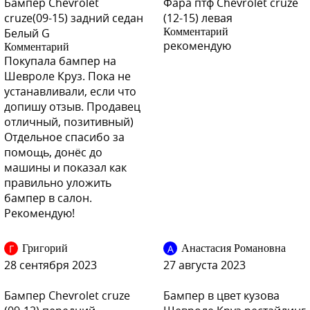
Бампер Chevrolet
Фара птф Chevrolet cruze
GAN, 176 - Switchblade Silver
cruze(09-15) задний седан
(12-15) левая
Белый G
Комментарий
рекомендую
Комментарий
Покупала бампер на
Шевроле Круз. Пока не
GAN, 176 - Switchblade Silver
устанавливали, если что
допишу отзыв. Продавец
отличный, позитивный)
Отдельное спасибо за
помощь, донёс до
GAN, 176 - Switchblade Silver
машины и показал как
правильно уложить
бампер в салон.
Рекомендую!
GAN, 176 - Switchblade Silver
Г
А
Григорий
Анастасия Романовна
28 сентября 2023
27 августа 2023
GEU, 22A - Waterworld
Бампер Chevrolet cruze
Бампер в цвет кузова