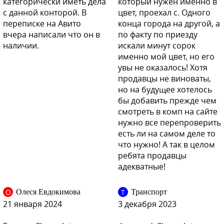
категорически иметь дела
который нужен именно в
с данной конторой. В
цвет, проехал с. Одного
переписке на Авито
конца города на другой, а
GOP, 41C - Dark Mahagony
вчера написали что он в
по факту по приезду
наличии.
искали минут сорок
именно мой цвет, но его
увы не оказалось! Хотя
продавцы не виноваты,
GOP, 41C - Dark Mahagony
но на будущее хотелось
бы добавить прежде чем
смотреть в комп на сайте
нужно все перепроверить
GOP, 41C - Dark Mahagony
есть ли на самом деле то
что нужно! А так в целом
ребята продавцы
адекватные!
GOP, 41C - Dark Mahagony
О
Т
Олеся Евдокимова
Транспорт
21 января 2024
3 декабря 2023