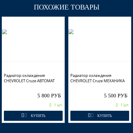
ПОХОЖИЕ ТОВАРЫ
GWE, 41E - Noblesse
GWE, 41E - Noblesse
GWE, 41E - Noblesse
Радиатор охлаждения
Радиатор охлаждения
CHEVROLET Cruze АВТОМАТ
CHEVROLET Cruze МЕХАНИКА
5 800 РУБ
5 500 РУБ
GAL, 177 - Technical Grey
1 шт.
1 шт.
КУПИТЬ
КУПИТЬ