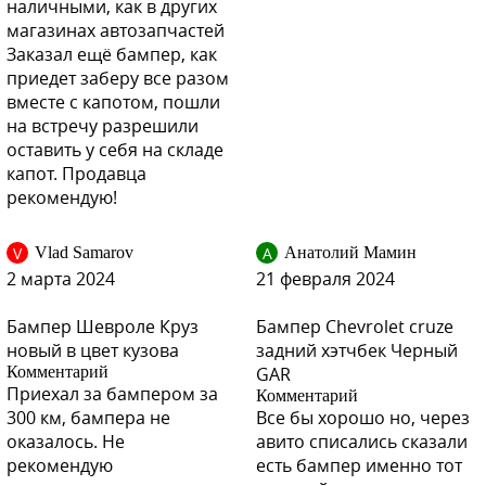
наличными, как в других
магазинах автозапчастей
Заказал ещё бампер, как
приедет заберу все разом
вместе с капотом, пошли
GAZ, 40R - Olympic White, Summit White (СОЛИД)
на встречу разрешили
оставить у себя на складе
капот. Продавца
рекомендую!
GAZ, 40R - Olympic White, Summit White (СОЛИД)
V
А
Vlad Samarov
Анатолий Мамин
2 марта 2024
21 февраля 2024
Бампер Шевроле Круз
Бампер Chevrolet cruze
GAZ, 40R - Olympic White, Summit White (СОЛИД)
новый в цвет кузова
задний хэтчбек Черный
Комментарий
GAR
Приехал за бампером за
Комментарий
300 км, бампера не
Все бы хорошо но, через
GAZ, 40R - Olympic White, Summit White (СОЛИД)
оказалось. Не
авито списались сказали
рекомендую
есть бампер именно тот