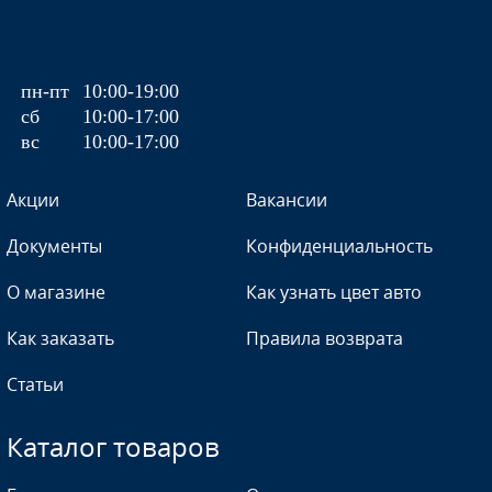
GCT - Moroccano Blue
пн-пт
10:00-19:00
сб
10:00-17:00
вс
10:00-17:00
GCT - Moroccano Blue
Акции
Вакансии
Документы
Конфиденциальность
О магазине
Как узнать цвет авто
GCW - Misty Lake
Как заказать
Правила возврата
Статьи
GCW - Misty Lake
Каталог товаров