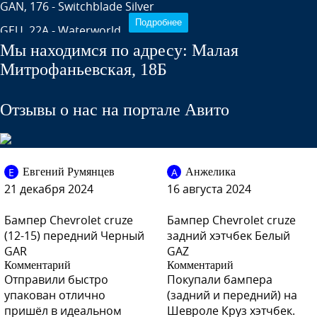
GAN, 176 - Switchblade Silver
Подробнее
GEU, 22A - Waterworld
Мы находимся по адресу: Малая
GWE, 41E - Noblesse
Митрофаньевская, 18Б
GAL, 177 - Technical Grey
GCT - Moroccano Blue
Отзывы о нас на портале Авито
GCW - Misty Lake
GBH, 50B - Power Red (СОЛИД)
Е
А
Евгений Румянцев
Анжелика
GCS - Velvet Red
21 декабря 2024
16 августа 2024
GKE, 40Y - Linen Biege
Бампер Chevrolet cruze
Бампер Chevrolet cruze
GUF - Arctic Blue
(12-15) передний Черный
задний хэтчбек Белый
GYO - Deep Espresso Brown
GAR
GAZ
Комментарий
Комментарий
GWH, 190 - Phanthom Grey
Отправили быстро
Покупали бампера
GWJ, 22S - Deep Sky
упакован отлично
(задний и передний) на
пришёл в идеальном
Шевроле Круз хэтчбек.