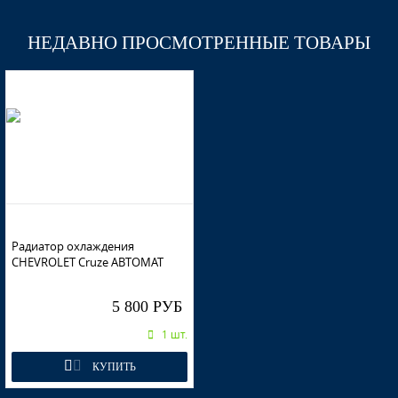
GAL, 177 - Technical Grey
НЕДАВНО ПРОСМОТРЕННЫЕ ТОВАРЫ
GAL, 177 - Technical Grey
GAL, 177 - Technical Grey
Радиатор охлаждения
CHEVROLET Cruze АВТОМАТ
GCT - Moroccano Blue
5 800 РУБ
1 шт.
GCT - Moroccano Blue
КУПИТЬ