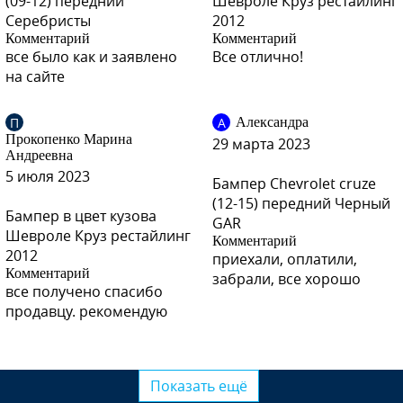
(09-12) передний
Шевроле Круз рестайлинг
Серебристы
2012
Комментарий
Комментарий
все было как и заявлено
Все отлично!
GEU, 22A - Waterworld
на сайте
П
А
Александра
Прокопенко Марина
29 марта 2023
Андреевна
GEU, 22A - Waterworld
5 июля 2023
Бампер Chevrolet cruze
(12-15) передний Черный
Бампер в цвет кузова
GAR
Шевроле Круз рестайлинг
Комментарий
2012
GEU, 22A - Waterworld
приехали, оплатили,
Комментарий
забрали, все хорошо
все получено спасибо
продавцу. рекомендую
GWE, 41E - Noblesse
Показать ещё