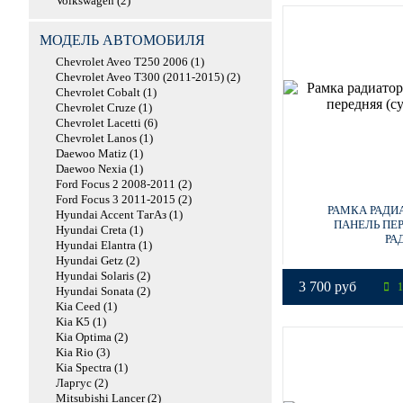
Volkswagen (2)
МОДЕЛЬ АВТОМОБИЛЯ
Chevrolet Aveo T250 2006 (1)
Chevrolet Aveo T300 (2011-2015) (2)
Chevrolet Cobalt (1)
Chevrolet Cruze (1)
Chevrolet Lacetti (6)
Chevrolet Lanos (1)
Daewoo Matiz (1)
Daewoo Nexia (1)
Ford Focus 2 2008-2011 (2)
Ford Focus 3 2011-2015 (2)
РАМКА РАДИАТ
Hyundai Accent ТагАз (1)
ПАНЕЛЬ ПЕ
Hyundai Creta (1)
РА
Hyundai Elantra (1)
Hyundai Getz (2)
Hyundai Solaris (2)
3 700 руб
1
Hyundai Sonata (2)
Kia Ceed (1)
Kia K5 (1)
Kia Optima (2)
Kia Rio (3)
Kia Spectra (1)
Ларгус (2)
Mitsubishi Lancer (2)