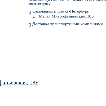
Компания Ладья занимается продажей в Санкт-Петер
оптовым ценам.
Самовывоз г. Санкт-Петербург,
ул. Малая Митрофаньевская, 18Б
Доставка транспортными компаниями
VER, CHROME SILVER, BLADE SILVER
фаньевская, 18Б