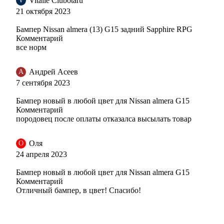
Vitalie Ciubotaru
V
21 октября 2023
Бампер Nissan almera (13) G15 задний Sapphire RPG
BPE - WHITE PEARL
Комментарий
все норм
Андрей Асеев
А
BPE - WHITE PEARL
7 сентября 2023
Бампер новый в любой цвет для Nissan almera G15
Комментарий
породовец после оплаты отказалса высылать товар
BPE - WHITE PEARL
Оля
О
24 апреля 2023
EEC - BLACK METALLIC
Бампер новый в любой цвет для Nissan almera G15
Комментарий
Отличный бампер, в цвет! Спасибо!
EEC - BLACK METALLIC