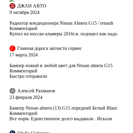
ДЖАН АВТО
Д
9 октября 2024
JXA, AKE - ALPINE KHAKI
Радиатор кондиционера Nissan Almera G15 / renault
Комментарий
Купил на ниссан альмеры 2016г.в. подошел как надо.
JXA, AKE - ALPINE KHAKI
Главная дорога запчасти сервис
Г
17 марта 2024
Бампер новый в любой цвет для Nissan almera G15
JXA, AKE - ALPINE KHAKI
Комментарий
Быстро отправили
Алексей Рахманов
А
23 февраля 2024
JXA, AKE - ALPINE KHAKI
Бампер Nissan almera (13) G15 передний Белый Blanc
Комментарий
Все норм. Единственное долго выдавали . Искали
BPE - WHITE PEARL