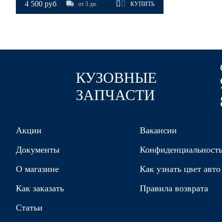
4 500 руб
от 3 дн.
КУПИТЬ
EXA, GBE - GLAMOUR BEIGE
КУЗОВНЫЕ
EXA, GBE - GLAMOUR BEIGE
ЗАПЧАСТИ
EXA, GBE - GLAMOUR BEIGE
Акции
Вакансии
Документы
Конфиденциальност
EXA, GBE - GLAMOUR BEIGE
О магазине
Как узнать цвет авто
Как заказать
Правила возврата
Статьи
PSE - PLATINUM SILVER, ULTRA SILVER