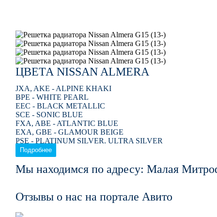
ЦВЕТА NISSAN ALMERA
JXA, AKE - ALPINE KHAKI
BPE - WHITE PEARL
EEC - BLACK METALLIC
SCE - SONIC BLUE
FXA, ABE - ATLANTIC BLUE
EXA, GBE - GLAMOUR BEIGE
PSE - PLATINUM SILVER, ULTRA SILVER
KXA - SPORT SILVER
Подробнее
EBE - EXTREME BLUE
KY0 - BRIGHT SILVER, DIAMOND SILVER, SHEER SIL
Мы находимся по адресу: Малая Митро
HXA - MINERAL BEIGE
TXA - MIDNIGHT BLUE
KXC - ULTRA SILVER
Отзывы о нас на портале Авито
DXA - OLIVE SABLE