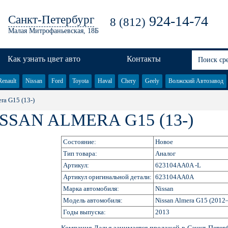
Санкт-Петербург
924-14-74
8 (812)
Малая Митрофаньевская, 18Б
Как узнать цвет авто
Контакты
Renault
Nissan
Ford
Toyota
Haval
Chery
Geely
Волжский Автозавод
ra G15 (13-)
SAN ALMERA G15 (13-)
Состояние:
Новое
Тип товара:
Аналог
Артикул:
623104AA0A -L
Артикул оригинальной детали:
623104AA0A
Марка автомобиля:
Nissan
Модель автомобиля:
Nissan Almera G15 (201
Годы выпуска:
2013