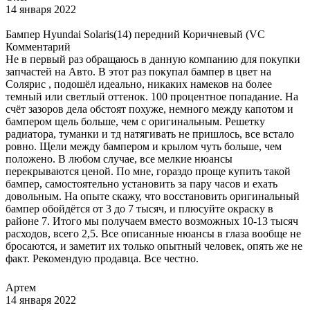
14 января 2022
Бампер Hyundai Solaris(14) передний Коричневый (VC
Комментарий
Не в первый раз обращаюсь в данную компанию для покупки
запчастей на Авто. В этот раз покупал бампер в цвет на
Солярис , подошёл идеально, никаких намеков на более
темный или светлый оттенок. 100 процентное попадание. На
счёт зазоров дела обстоят похуже, немного между капотом и
бампером щель больше, чем с оригинальным. Решетку
радиатора, туманки и тд натягивать не пришлось, все встало
ровно. Щели между бампером и крылом чуть больше, чем
положено. В любом случае, все мелкие нюансы
перекрываются ценой. По мне, гораздо проще купить такой
бампер, самостоятельно установить за пару часов и ехать
довольным. На опыте скажу, что восстановить оригинальный
бампер обойдётся от 3 до 7 тысяч, и плюсуйте окраску в
районе 7. Итого мы получаем вместо возможных 10-13 тысяч
расходов, всего 2,5. Все описанные нюансы в глаза вообще не
бросаются, и заметит их только опытный человек, опять же не
факт. Рекомендую продавца. Все честно.
Артем
14 января 2022