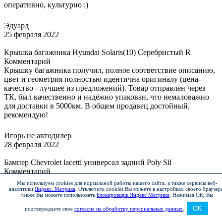
оперативно, культурно :)
Эдуард
25 февраля 2022
Крышка багажника Hyundai Solaris(10) Серебристый R
Комментарий
Крышку багажника получил, полное соответствие описанию,
цвет и геометрия полностью идентична оригиналу (цена-
качество - лучшее из предложений). Товар отправлен через
ТК, был качественно и надёжно упакован, что немаловажно
для доставки в 5000км. В общем продавец достойный,
рекомендую!
Игорь не автодилер
28 февраля 2022
Бампер Chevrolet lacetti универсал задний Poly Sil
Комментарий
Рекомендую
Мы используем cookies для нормальной работы нашего сайта, а также сервисы веб-
аналитики
Яндекс. Метрика
.
Отключить cookies Вы можете в настройках своего браузер
также Вы можете использовать
Блокировщик Яндекс Метрики
.
Нажимая ОК, Вы
Вадим и Екатерина
OK
1 марта 2022
подтверждаете свое
согласие на обработку персональных данных
.