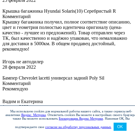
25 февраля 2022
Крышка багажника Hyundai Solaris(10) Серебристый R
Комментарий
Крышку багажника получил, полное соответствие описанию,
цвет и геометрия полностью идентична оригиналу (цена-
качество - лучшее из предложений). Товар отправлен через
ТК, был качественно и надёжно упакован, что немаловажно
для доставки в 5000км. В общем продавец достойный,
рекомендую!
Игорь не автодилер
28 февраля 2022
Бампер Chevrolet lacetti универсал задний Poly Sil
Комментарий
Рекомендую
Вадим и Екатерина
1 марта 2022
Мы используем cookies для нормальной работы нашего сайта, а также сервисы веб-
аналитики
Яндекс. Метрика
.
Отключить cookies Вы можете в настройках своего браузер
Бампер новый в любой цвет Рено Логан/Сандеро 2014
также Вы можете использовать
Блокировщик Яндекс Метрики
.
Нажимая ОК, Вы
Комментарий
OK
подтверждаете свое
согласие на обработку персональных данных
.
Качество на высоте.