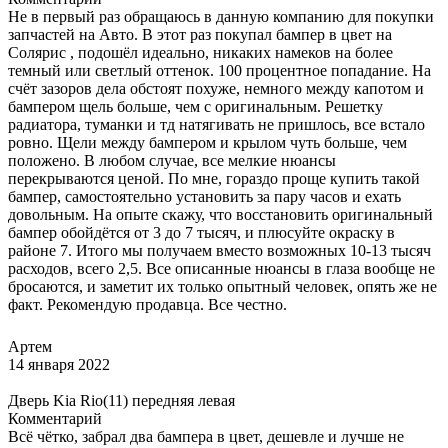
Не в первый раз обращаюсь в данную компанию для покупки
запчастей на Авто. В этот раз покупал бампер в цвет на
Солярис , подошёл идеально, никаких намеков на более
темный или светлый оттенок. 100 процентное попадание. На
счёт зазоров дела обстоят похуже, немного между капотом и
бампером щель больше, чем с оригинальным. Решетку
радиатора, туманки и тд натягивать не пришлось, все встало
ровно. Щели между бампером и крылом чуть больше, чем
положено. В любом случае, все мелкие нюансы
перекрываются ценой. По мне, гораздо проще купить такой
бампер, самостоятельно установить за пару часов и ехать
довольным. На опыте скажу, что восстановить оригинальный
бампер обойдётся от 3 до 7 тысяч, и плюсуйте окраску в
районе 7. Итого мы получаем вместо возможных 10-13 тысяч
расходов, всего 2,5. Все описанные нюансы в глаза вообще не
бросаются, и заметит их только опытный человек, опять же не
факт. Рекомендую продавца. Все честно.
Артем
14 января 2022
Дверь Kia Rio(11) передняя левая
Комментарий
Всё чётко, забрал два бампера в цвет, дешевле и лучше не