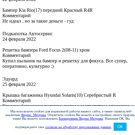
Бампер Kia Rio(17) передний Красный R4R
Комментарий
Не идеал , но за такие деньги - гуд
Подкапотка Автосервис
24 февраля 2022
Решетка бампера Ford Focus 2(08-11) хром
Комментарий
Купил пыльник на бампер и решетку для фокуса. Все супер,
оперативно, культурно :)
Эдуард
25 февраля 2022
Крышка багажника Hyundai Solaris(10) Серебристый R
Комментарий
Крышку багажника получил, полное соответствие описанию,
цвет и геометрия полностью идентична оригиналу (цена-
Мы используем cookies для нормальной работы нашего сайта, а также сервисы веб-
аналитики
Яндекс. Метрика
.
Отключить cookies Вы можете в настройках своего браузер
качество - лучшее из предложений). Товар отправлен через
также Вы можете использовать
Блокировщик Яндекс Метрики
.
Нажимая ОК, Вы
ТК, был качественно и надёжно упакован, что немаловажно
OK
для доставки в 5000км. В общем продавец достойный,
подтверждаете свое
согласие на обработку персональных данных
.
рекомендую!