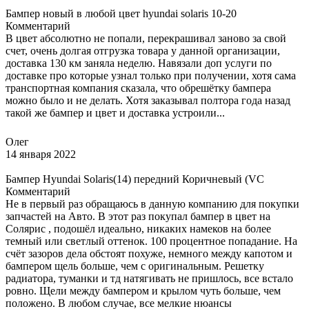
Бампер новый в любой цвет hyundai solaris 10-20
Комментарий
В цвет абсолютно не попали, перекрашивал заново за свой
счет, очень долгая отгрузка товара у данной организации,
доставка 130 км заняла неделю. Навязали доп услуги по
доставке про которые узнал только при получении, хотя сама
транспортная компания сказала, что обрешётку бампера
можно было и не делать. Хотя заказывал полтора года назад
такой же бампер и цвет и доставка устроили...
Олег
14 января 2022
Бампер Hyundai Solaris(14) передний Коричневый (VC
Комментарий
Не в первый раз обращаюсь в данную компанию для покупки
запчастей на Авто. В этот раз покупал бампер в цвет на
Солярис , подошёл идеально, никаких намеков на более
темный или светлый оттенок. 100 процентное попадание. На
счёт зазоров дела обстоят похуже, немного между капотом и
бампером щель больше, чем с оригинальным. Решетку
радиатора, туманки и тд натягивать не пришлось, все встало
ровно. Щели между бампером и крылом чуть больше, чем
положено. В любом случае, все мелкие нюансы