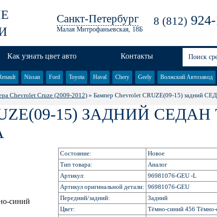
ЫЕ
Санкт-Петербург
924-
8 (812)
И
Малая Митрофаньевская, 18Б
Как узнать цвет авто
Контакты
Renault
Nissan
Ford
Toyota
Haval
Chery
Geely
Волжский Автозавод
ра Chevrolet Cruze (2009-2012)
» Бампер Chevrolet CRUZE(09-15) задний СЕ
ZE(09-15) ЗАДНИЙ СЕДА
A
Состояние:
Новое
Тип товара:
Аналог
Артикул:
96981076-GEU -L
Артикул оригинальной детали:
96981076-GEU
Передний/задний:
Задний
Цвет:
Тёмно-синий 456 Тёмно-