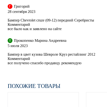
Григорий
Г
28 сентября 2023
Бампер Chevrolet cruze (09-12) передний Серебристы
GOP, 41C - Dark Mahagony
Комментарий
все было как и заявлено на сайте
Прокопенко Марина Андреевна
П
GAN, 176 - Switchblade Silver
5 июля 2023
Бампер в цвет кузова Шевроле Круз рестайлинг 2012
Комментарий
все получено спасибо продавцу. рекомендую
GAN, 176 - Switchblade Silver
ПОХОЖИЕ ТОВАРЫ
GAN, 176 - Switchblade Silver
GAN, 176 - Switchblade Silver