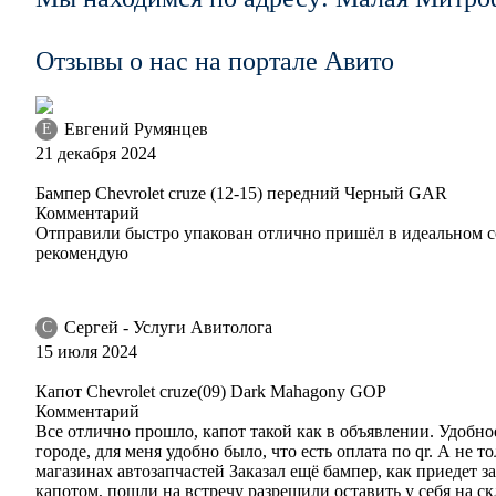
Отзывы о нас на портале Авито
GAZ, 40R - Olympic White, Summit White (СОЛИД)
Евгений Румянцев
Е
21 декабря 2024
Бампер Chevrolet cruze (12-15) передний Черный GAR
Комментарий
Отправили быстро упакован отлично пришёл в идеальном с
рекомендую
Сергей - Услуги Авитолога
С
15 июля 2024
Капот Chevrolet cruze(09) Dark Mahagony GOP
Комментарий
Все отлично прошло, капот такой как в объявлении. Удобно
городе, для меня удобно было, что есть оплата по qr. А не 
магазинах автозапчастей Заказал ещё бампер, как приедет за
капотом, пошли на встречу разрешили оставить у себя на ск