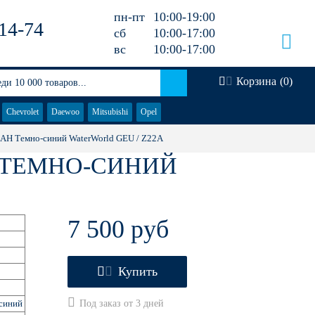
пн-пт
10:00-19:00
14-74
сб
10:00-17:00
вс
10:00-17:00
Корзина
(
0
)
Chevrolet
Daewoo
Mitsubishi
Opel
ДАН Темно-синий WaterWorld GEU / Z22A
Н ТЕМНО-СИНИЙ
7 500 руб
Купить
синий
Под заказ от 3 дней