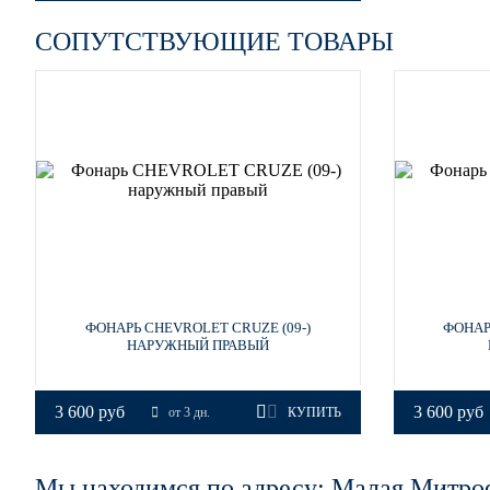
СОПУТСТВУЮЩИЕ ТОВАРЫ
GAR, 22C - Carbon Flash
GAR, 22C - Carbon Flash
GAR, 22C - Carbon Flash
ФОНАРЬ CHEVROLET CRUZE (09-)
ФОНАР
НАРУЖНЫЙ ПРАВЫЙ
GAR, 22C - Carbon Flash
3 600 руб
3 600 руб
от 3 дн.
КУПИТЬ
GAZ, 40R - Olympic White, Summit White (СОЛИД)
Мы находимся по адресу: Малая Митро