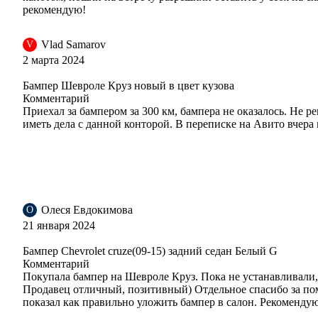
рекомендую!
Vlad Samarov
V
2 марта 2024
GAZ, 40R - Olympic White, Summit White (СОЛИД)
Бампер Шевроле Круз новый в цвет кузова
Комментарий
Приехал за бампером за 300 км, бампера не оказалось. Не 
иметь дела с данной конторой. В переписке на Авито вчера
GAZ, 40R - Olympic White, Summit White (СОЛИД)
GOP, 41C - Dark Mahagony
Олеся Евдокимова
О
21 января 2024
Бампер Chevrolet cruze(09-15) задний седан Белый G
GOP, 41C - Dark Mahagony
Комментарий
Покупала бампер на Шевроле Круз. Пока не устанавливали,
Продавец отличный, позитивный) Отдельное спасибо за по
показал как правильно уложить бампер в салон. Рекоменду
GOP, 41C - Dark Mahagony