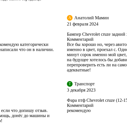
Анатолий Мамин
А
21 февраля 2024
Бампер Chevrolet cruze задни
Комментарий
рекомендую категорически
Все бы хорошо но, через авит
 написали что он в наличии.
именно в цвет, проехал с. Одн
минут сорок именно мой цвет,
на будущее хотелось бы добави
перепроверить есть ли на само
адекватные!
Транспорт
Т
3 декабря 2023
Фара птф Chevrolet cruze (12-1
Комментарий
 если что допишу отзыв.
рекомендую
мощь, донёс до машины и
ю!