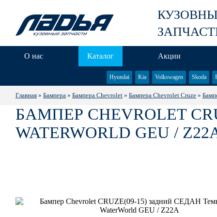
КУЗОВН
ЗАПЧАСТ
О нас
Каталог
Акции
Hyundai
Kia
Volkswagen
Skoda
Главная
»
Бампера
»
Бампера Chevrolet
»
Бампера Chevrolet Cruze
»
Бампе
БАМПЕР CHEVROLET CRU
WATERWORLD GEU / Z22