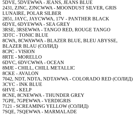
5DVE, 5DVEWWA - JEANS, JEANS BLUE
2431, ZJNC, ZJNCWWA - MOONDUST SILVER, GRIS
LUNAIRE, POLAR SILBER
2851, JAYC, JAYCWWA, 17V - PANTHER BLACK
6DYE, 6DYEWWA - SEA GREY
3RSE, 3RSEWWA - TANGO RED, ROUGE TANGO
3DTC - TONIC BLUE
8CWA, 8CWAWWA - BLAZER BLUE, BLEU ABYSSE,
BLAZER BLAU (СОЛИД)
8CPC - VISION
8RTE - MORELLO
6DVC, 6DVCWWA - OCEAN
8MJE - CHILL, CHILL METALLIC
8CKE - AVALON
7042, NDT, NDTA, NDTAWWA - COLORADO RED (СОЛИД)
3CYC - INK BLUE
6HVE - KELP
8CNE, 8CNEWWA - THUNDER GREY
7GPE, 7GPEWWA - VERDIGRIS
7121 - SCREAMING YELLOW (СОЛИД)
7SQE, 7SQEWWA - MARMALADE