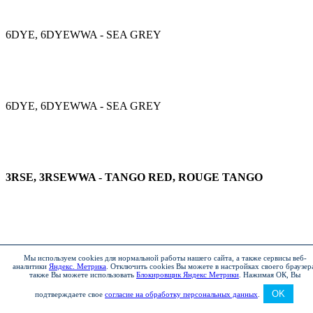
6DYE, 6DYEWWA - SEA GREY
6DYE, 6DYEWWA - SEA GREY
3RSE, 3RSEWWA - TANGO RED, ROUGE TANGO
3RSE, 3RSEWWA - TANGO RED, ROUGE TANGO
Мы используем cookies для нормальной работы нашего сайта, а также сервисы веб-
аналитики
Яндекс. Метрика
.
Отключить cookies Вы можете в настройках своего браузер
также Вы можете использовать
Блокировщик Яндекс Метрики
.
Нажимая ОК, Вы
OK
подтверждаете свое
согласие на обработку персональных данных
.