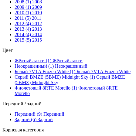
2008 (1)
2008
2009 (1)
2009
2010 (1)
2010
2011 (5)
2011
2012 (4)
2012
2013 (4)
2013
2014 (4)
2014
2015 (5)
2015
Цвет
Жёлтый-такси (1)
Жёлтый-такси
Неокрашенный (1)
Неокрашенный
Белый 7VTA Frozen White (1)
Белый 7VTA Frozen White
Серый BMZE (5BMZ) Midnight Sky (1)
Серый BMZE
(5BMZ) Midnight Sky
Фиолетовый 8RTE Morello (1)
Фиолетовый 8RTE
Morello
Передний / задний
Передний (9)
Передний
Задний (6)
Задний
Корневая категория