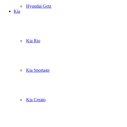
Hyundai Getz
Kia
Kia Rio
Kia Sportage
Kia Cerato