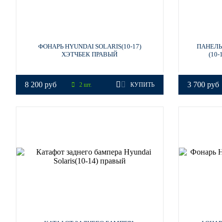
PGU - WHITE CRYSTAL (СОЛИД) (Белый)
ФОНАРЬ HYUNDAI SOLARIS(10-17)
ПАНЕЛЬ
ХЭТЧБЕК ПРАВЫЙ
(10
PGU - WHITE CRYSTAL (СОЛИД) (Белый)
8 200 руб
3 700 руб
2 шт.
КУПИТЬ
PGU - WHITE CRYSTAL (СОЛИД) (Белый)
PGU - WHITE CRYSTAL (СОЛИД) (Белый)
VEA - SILVER BLUE, ICE SILVER