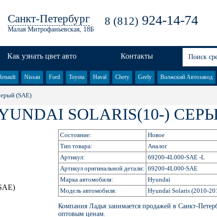
Санкт-Петербург
924-14-74
8 (812)
Малая Митрофаньевская, 18Б
Как узнать цвет авто
Контакты
Renault
Nissan
Ford
Toyota
Haval
Chery
Geely
Волжский Автозавод
Серый (SAE)
NDAI SOLARIS(10-) СЕРЫ
Состояние:
Новое
Тип товара:
Аналог
Артикул:
69200-4L000-SAE -L
Артикул оригинальной детали:
69200-4L000-SAE
Марка автомобиля:
Hyundai
Модель автомобиля:
Hyundai Solaris (2010-20
Компания Ладья занимается продажей в Санкт-Петер
оптовым ценам.