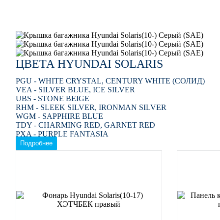
ЦВЕТА HYUNDAI SOLARIS
PGU - WHITE CRYSTAL, CENTURY WHITE (СОЛИД)
VEA - SILVER BLUE, ICE SILVER
UBS - STONE BEIGE
RHM - SLEEK SILVER, IRONMAN SILVER
WGM - SAPPHIRE BLUE
TDY - CHARMING RED, GARNET RED
PXA - PURPLE FANTASIA
SAE - CARBON GREY, CYCLONE GRAY
Подробнее
MZH - PHANTOM BLACK, ULTRA BLACK PEARL, 팬
R9A - VITAMIN C
VC5 - COFFEE BEAN
ZD6 - DAZZLING BLUE, PACIFIC BLUE
M2B - MYSTIC BEIGE