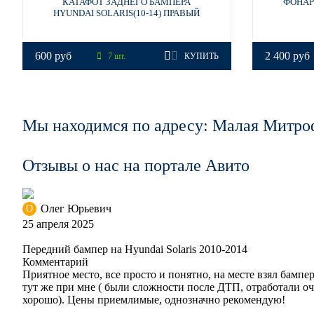
КАТАФОТ ЗАДНЕГО БАМПЕРА
ФОНАРЬ
HYUNDAI SOLARIS(10-14) ПРАВЫЙ
VEA - SILVER BLUE, ICE SILVER
600 руб
2 400 руб
7 шт.
КУПИТЬ
VEA - SILVER BLUE, ICE SILVER
Мы находимся по адресу: Малая Митро
VEA - SILVER BLUE, ICE SILVER
Отзывы о нас на портале Авито
UBS - STONE BEIGE
Олег Юрьевич
О
25 апреля 2025
Передний бампер на Hyundai Solaris 2010-2014
Комментарий
UBS - STONE BEIGE
Приятное место, все просто и понятно, на месте взял бампер 
тут же при мне ( были сложности после ДТП, отработали оч
хорошо). Цены приемлимые, однозначно рекомендую!