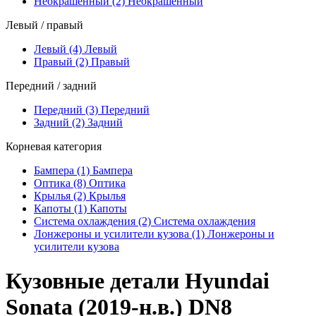
Неокрашенный (2)
Неокрашенный
Левый / правый
Левый (4)
Левый
Правый (2)
Правый
Передний / задний
Передний (3)
Передний
Задний (2)
Задний
Корневая категория
Бампера (1)
Бампера
Оптика (8)
Оптика
Крылья (2)
Крылья
Капоты (1)
Капоты
Система охлаждения (2)
Система охлаждения
Лонжероны и усилители кузова (1)
Лонжероны и
усилители кузова
Кузовные детали Hyundai
Sonata (2019-н.в.) DN8