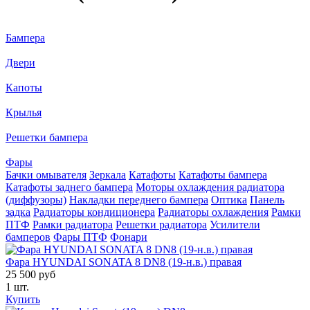
Бампера
Двери
Капоты
Крылья
Решетки бампера
Фары
Бачки омывателя
Зеркала
Катафоты
Катафоты бампера
Катафоты заднего бампера
Моторы охлаждения радиатора
(диффузоры)
Накладки переднего бампера
Оптика
Панель
задка
Радиаторы кондиционера
Радиаторы охлаждения
Рамки
ПТФ
Рамки радиатора
Решетки радиатора
Усилители
бамперов
Фары ПТФ
Фонари
Фара HYUNDAI SONATA 8 DN8 (19-н.в.) правая
25 500 руб
1 шт.
Купить