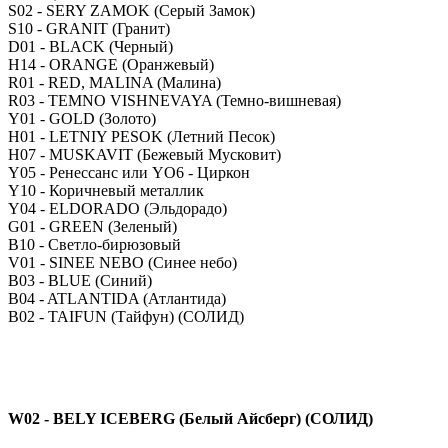
S02 - SERY ZAMOK (Серый Замок)
S10 - GRANIT (Гранит)
D01 - BLACK (Черный)
H14 - ORANGE (Оранжевый)
R01 - RED, MALINA (Малина)
R03 - TEMNO VISHNEVAYA (Темно-вишневая)
Y01 - GOLD (Золото)
H01 - LETNIY PESOK (Летний Песок)
H07 - MUSKAVIT (Бежевый Мусковит)
Y05 - Ренессанс или YO6 - Циркон
Y10 - Коричневый металлик
Y04 - ELDORADO (Эльдорадо)
G01 - GREEN (Зеленый)
B10 - Светло-бирюзовый
V01 - SINEE NEBO (Синее небо)
B03 - BLUE (Синий)
B04 - ATLANTIDA (Атлантида)
B02 - TAIFUN (Тайфун) (СОЛИД)
W02 - BELY ICEBERG (Белый Айсберг) (СОЛИД)