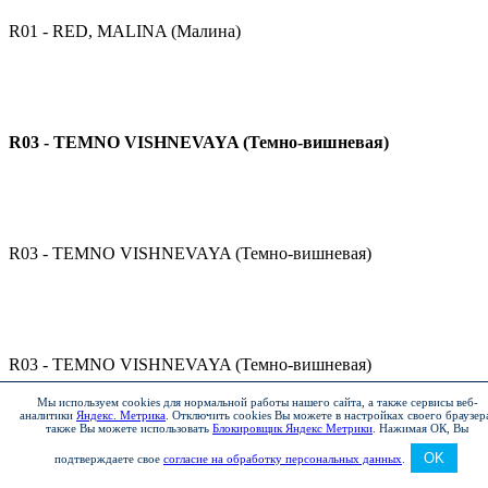
R01 - RED, MALINA (Малина)
R03 - TEMNO VISHNEVAYA (Темно-вишневая)
R03 - TEMNO VISHNEVAYA (Темно-вишневая)
R03 - TEMNO VISHNEVAYA (Темно-вишневая)
Мы используем cookies для нормальной работы нашего сайта, а также сервисы веб-
аналитики
Яндекс. Метрика
.
Отключить cookies Вы можете в настройках своего браузер
также Вы можете использовать
Блокировщик Яндекс Метрики
.
Нажимая ОК, Вы
OK
подтверждаете свое
согласие на обработку персональных данных
.
R03 - TEMNO VISHNEVAYA (Темно-вишневая)