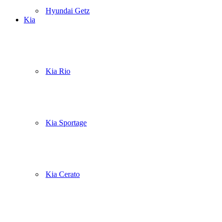
Hyundai Getz
Kia
Kia Rio
Kia Sportage
Kia Cerato